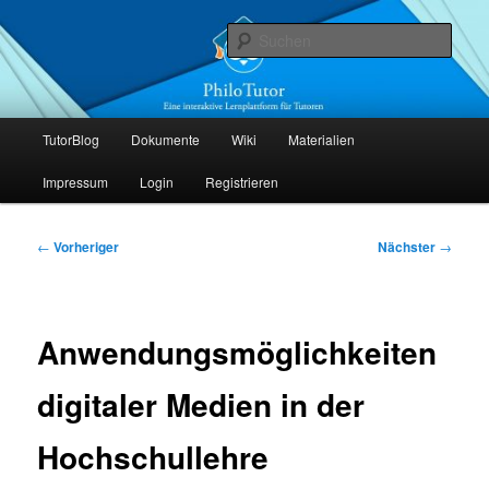
Zum
Die interaktive Lernplattform für Tutoren
primären
Such
Inhalt
springen
PhiloTutor
Hauptmenü
TutorBlog
Dokumente
Wiki
Materialien
Impressum
Login
Registrieren
Beitragsnavigation
←
Vorheriger
Nächster
→
Anwendungsmöglichkeiten
digitaler Medien in der
Hochschullehre