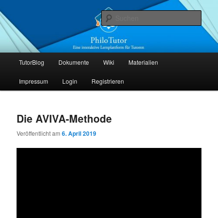
Zum
Zum
Die interaktive Lernplattform für Tutoren
primären
sekundären
Such
Inhalt
Inhalt
springen
springen
PhiloTutor
Hauptmenü
TutorBlog
Dokumente
Wiki
Materialien
Impressum
Login
Registrieren
Die AVIVA-Methode
Veröffentlicht am
6. April 2019