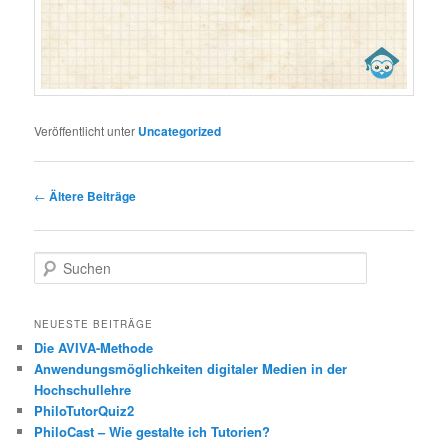
Veröffentlicht unter
Uncategorized
Beitragsnavigation
←
Ältere Beiträge
S
u
c
h
NEUESTE BEITRÄGE
e
Die AVIVA-Methode
n
Anwendungsmöglichkeiten digitaler Medien in der
Hochschullehre
PhiloTutorQuiz2
PhiloCast – Wie gestalte ich Tutorien?