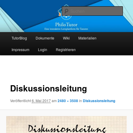
Zum
Die interaktive Lernplattform für Tutoren
primären
Such
Inhalt
springen
PhiloTutor
Hauptmenü
TutorBlog
Dokumente
Wiki
Materialien
Impressum
Login
Registrieren
Bilder-
Navigation
Diskussionsleitung
Veröffentlicht
6. Mai 2017
am
2480 × 3508
in
Diskussionsleitung