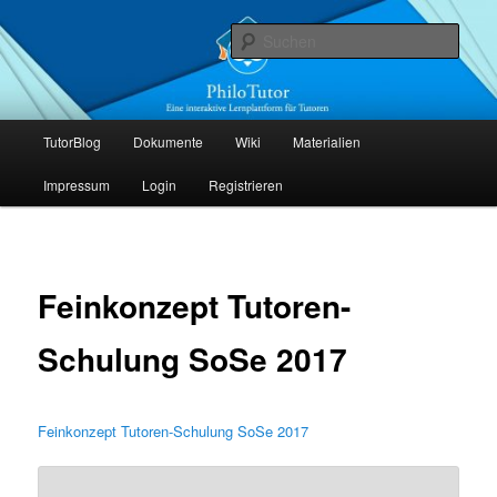
Zum
Die interaktive Lernplattform für Tutoren
primären
Such
Inhalt
springen
PhiloTutor
Hauptmenü
TutorBlog
Dokumente
Wiki
Materialien
Impressum
Login
Registrieren
Feinkonzept Tutoren-
Schulung SoSe 2017
Feinkonzept Tutoren-Schulung SoSe 2017