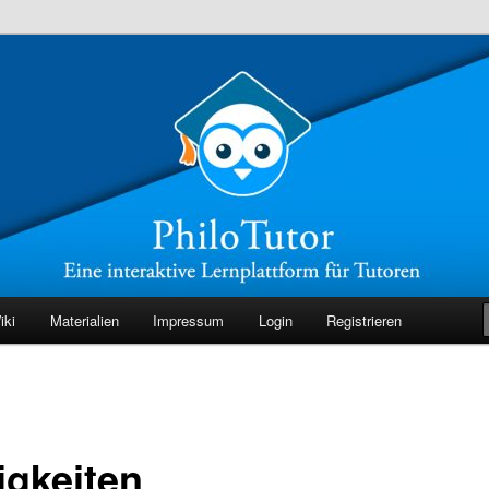
r Tutoren
iki
Materialien
Impressum
Login
Registrieren
igkeiten