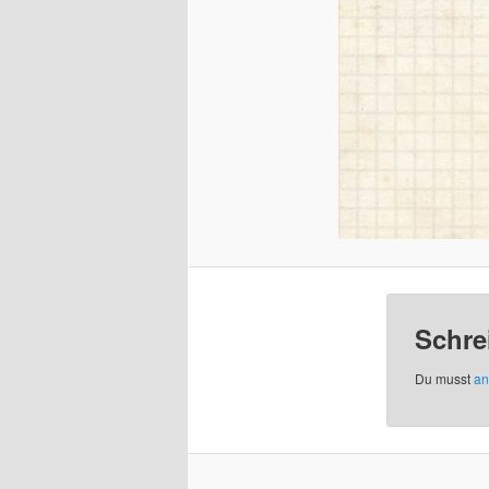
Schre
Du musst
an