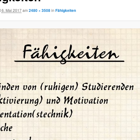
t
6. Mai 2017
am
2480 × 3508
in
Fähigkeiten