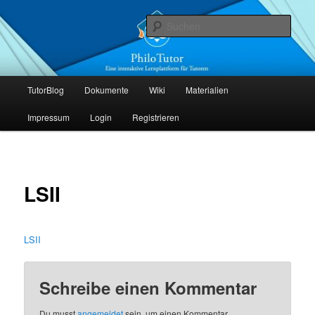
Zum
Die interaktive Lernplattform für Tutoren
primären
Such
Inhalt
springen
PhiloTutor
Hauptmenü
TutorBlog
Dokumente
Wiki
Materialien
Impressum
Login
Registrieren
LSII
LSII
Schreibe einen Kommentar
Du musst
angemeldet
sein, um einen Kommentar