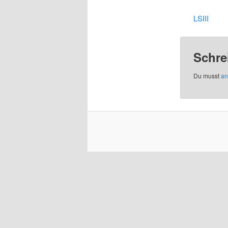
LSIII
Schre
Du musst
an