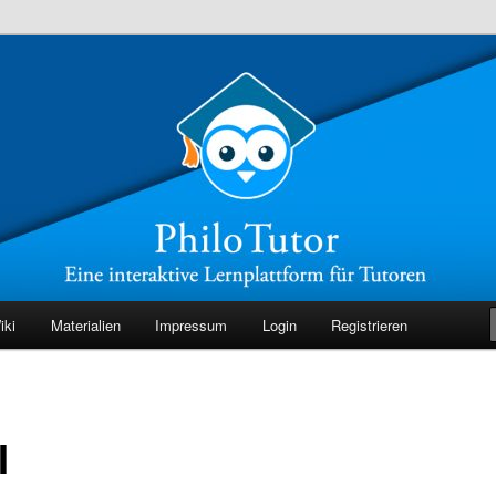
r Tutoren
iki
Materialien
Impressum
Login
Registrieren
I