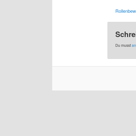
Rollenbew
Schre
Du musst
an