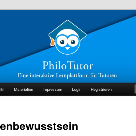
r Tutoren
iki
Materialien
Impressum
Login
Registrieren
lenbewusstsein