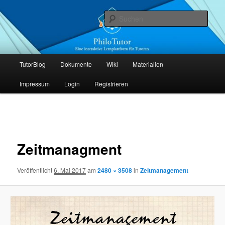
Zum
Die interaktive Lernplattform für Tutoren
primären
Such
Inhalt
springen
PhiloTutor
Hauptmenü
TutorBlog
Dokumente
Wiki
Materialien
Impressum
Login
Registrieren
Bilder-
Navigation
Zeitmanagment
Veröffentlicht
6. Mai 2017
am
2480 × 3508
in
Zeitmanagement