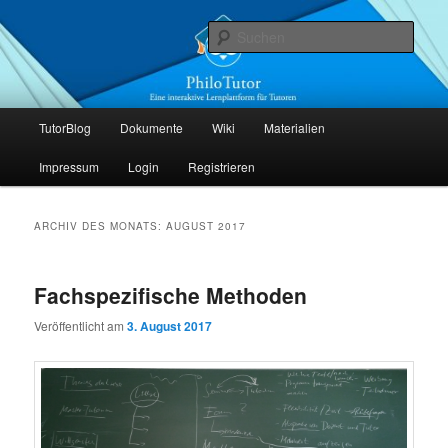
Zum
Zum
Die interaktive Lernplattform für Tutoren
primären
sekundären
Such
Inhalt
Inhalt
springen
springen
PhiloTutor
Hauptmenü
TutorBlog
Dokumente
Wiki
Materialien
Impressum
Login
Registrieren
ARCHIV DES MONATS:
AUGUST 2017
Fachspezifische Methoden
Veröffentlicht am
3. August 2017